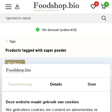
0
0
Use
the
up
10% discount (orders>€35)
and
dow
arro
Tags
to
sele
a
Products tagged with super poeder
resul
Pres
ente
Filters
to
go
to
the
No products found...
sele
sear
Toestemming
Details
Over
resul
Tou
devi
user
Deze website maakt gebruik van cookies
can
use
We gebruiken cookies om content en advertenties te
touc