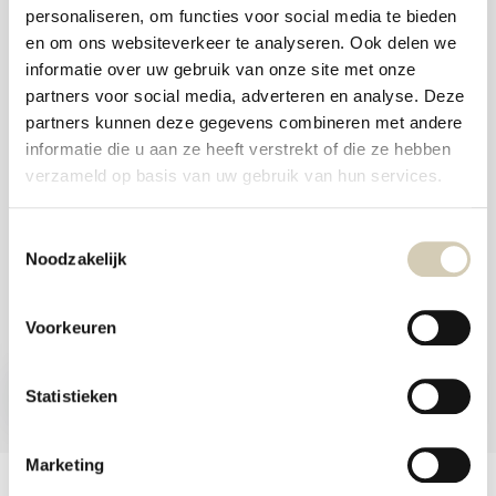
and
personaliseren, om functies voor social media te bieden
swi
Foodshop.bio
gest
en om ons websiteverkeer te analyseren. Ook delen we
Foodshop.bio is an initiative of de Smaakspecialist
informatie over uw gebruik van onze site met onze
partners voor social media, adverteren en analyse. Deze
partners kunnen deze gegevens combineren met andere
webshop@desmaakspecialist.nl
informatie die u aan ze heeft verstrekt of die ze hebben
verzameld op basis van uw gebruik van hun services.
Toestemmingsselectie
Noodzakelijk
Meld je aan voor onze nieuwsbrief en ontvang de beste aanbiedingen en
biologische recepten!
Voorkeuren
Subscribe now
Statistieken
* Read legal restrictions here
Marketing
Customer service