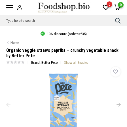
0
0
Use
the
up
10% discount (orders>€35)
and
dow
Home
arro
to
Organic veggie straws paprika – crunchy vegetable snack
sele
by Better Pete
a
resul
Brand:
Better Pete
Show all Snacks
Pres
ente
to
go
to
the
sele
sear
resul
Tou
devi
user
can
use
touc