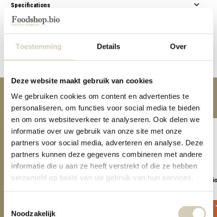
Specifications
Reviews
Toestemming
Details
Over
Share
Deze website maakt gebruik van cookies
Anderen kochten ook
We gebruiken cookies om content en advertenties te
personaliseren, om functies voor social media te bieden
en om ons websiteverkeer te analyseren. Ook delen we
informatie over uw gebruik van onze site met onze
partners voor social media, adverteren en analyse. Deze
partners kunnen deze gegevens combineren met andere
informatie die u aan ze heeft verstrekt of die ze hebben
verzameld op basis van uw gebruik van hun services.
Lentil twist paprika- organic
Lentil twist original - bi
2,29
2,29
Toestemmingsselectie
Noodzakelijk