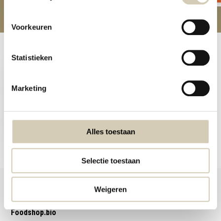
Voorkeuren
Recently viewed
Statistieken
Marketing
Veggie Straws paprika -
organic
Alles toestaan
2,29
Selectie toestaan
Weigeren
Foodshop.bio