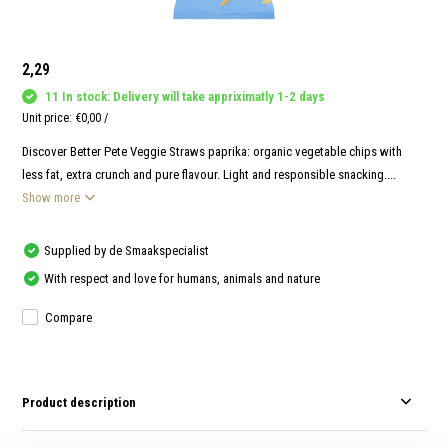
and
swi
gest
2,29
11 In stock: Delivery will take appriximatly 1-2 days
Unit price:
€0,00
/
Discover Better Pete Veggie Straws paprika: organic vegetable chips with
less fat, extra crunch and pure flavour. Light and responsible snacking....
Show more
Supplied by de Smaakspecialist
With respect and love for humans, animals and nature
Compare
Product description