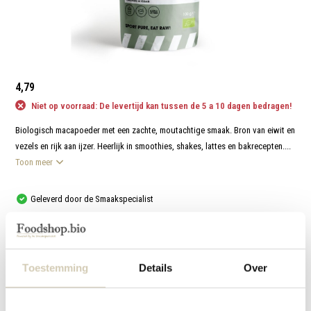
aanr
werk
kunt
u
touc
en
swip
gebr
4,79
Niet op voorraad: De levertijd kan tussen de 5 a 10 dagen bedragen!
Biologisch macapoeder met een zachte, moutachtige smaak. Bron van eiwit en
vezels en rijk aan ijzer. Heerlijk in smoothies, shakes, lattes en bakrecepten....
Toon meer
Geleverd door de Smaakspecialist
Met respect en liefde voor mens, dier en natuur
Vergelijk
Toestemming
Details
Over
Productomschrijving