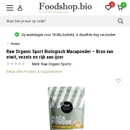
0
0
Gebr
de
pijlt
Op werkdagen voor 18.00u besteld, is dezelfde dag verzonden
op
en
Home
neer
om
Raw Organic Sport Biologisch Macapoeder – Bron van
een
eiwit, vezels en rijk aan ijzer
besc
resu
Merk:
Raw Organic Sports
te
sele
Bekijk alles Poeders & Supplementen
Druk
op
Ente
om
naar
het
gese
zoek
te
gaan
Als
u
met