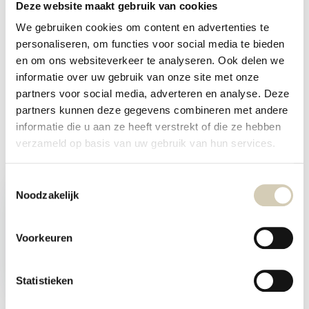
Deze website maakt gebruik van cookies
We gebruiken cookies om content en advertenties te
Specificaties
personaliseren, om functies voor social media te bieden
en om ons websiteverkeer te analyseren. Ook delen we
Reviews
informatie over uw gebruik van onze site met onze
partners voor social media, adverteren en analyse. Deze
partners kunnen deze gegevens combineren met andere
Delen
informatie die u aan ze heeft verstrekt of die ze hebben
verzameld op basis van uw gebruik van hun services.
Recent bekeken
Toestemmingsselectie
Noodzakelijk
Voorkeuren
Macapoeder Bio
Statistieken
4,79