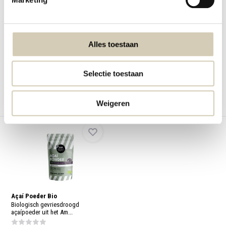
Cacao nibs Bio
Psylliumvezels Bio
Biologische cacaonibs met een
Biologische psylliumvezels van
intense cacaosmaak...
vlozaad. Vezelrij...
Alles toestaan
Niet op voorraad
Niet op voorraad
7,89
6,29
Selectie toestaan
Bekijken
Bekijken
Weigeren
Vergelijk
Vergelijk
Açaí Poeder Bio
Biologisch gevriesdroogd
açaípoeder uit het Am...