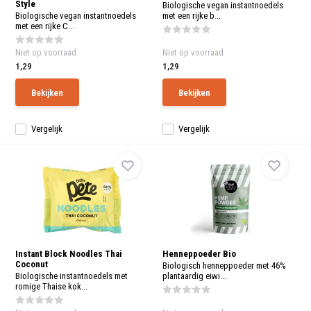
Style
aanr
Biologische vegan instantnoedels
werk
Biologische vegan instantnoedels
met een rijke b...
kunt
met een rijke C...
u
touc
Niet op voorraad
Niet op voorraad
en
1,29
1,29
swip
gebr
Bekijken
Bekijken
Vergelijk
Vergelijk
Instant Block Noodles Thai
Henneppoeder Bio
Coconut
Biologisch henneppoeder met 46%
Biologische instantnoedels met
plantaardig eiwi...
romige Thaise kok...