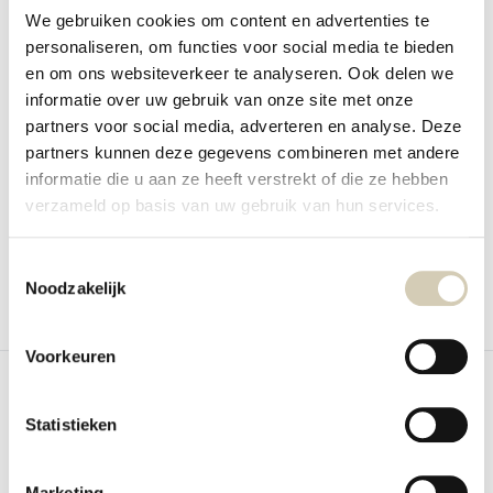
We gebruiken cookies om content en advertenties te
personaliseren, om functies voor social media te bieden
en om ons websiteverkeer te analyseren. Ook delen we
informatie over uw gebruik van onze site met onze
partners voor social media, adverteren en analyse. Deze
Lion's Mane Poeder Bio
Cacaopoeder Bio
Biologisch vruchtlichaampoeder van
Biologisch cacaopoeder met een
partners kunnen deze gegevens combineren met andere
pruikzwam (He...
intense chocolade...
informatie die u aan ze heeft verstrekt of die ze hebben
verzameld op basis van uw gebruik van hun services.
Niet op voorraad
Niet op voorraad
9,49
7,99
Toestemmingsselectie
Bekijken
Bekijken
Noodzakelijk
Vergelijk
Vergelijk
Voorkeuren
Statistieken
Marketing