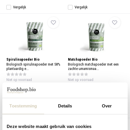
Vergelijk
Vergelijk
Spirulinapoeder Bio
Matchapoeder Bio
Biologisch spirulinapoeder met 58%
Biologisch matchapoeder met een
plantaardig e...
zachte umamismaa...
Niet op voorraad
Niet op voorraad
4,59
7,99
Bekijken
Bekijken
Toestemming
Details
Over
Vergelijk
Vergelijk
Deze website maakt gebruik van cookies