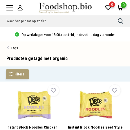
0
0
Gebr
de
pijlt
Op werkdagen voor 18.00u besteld, is dezelfde dag verzonden
op
en
neer
Tags
om
een
besc
Producten getagd met organic
resu
te
sele
Filters
Druk
op
Ente
om
naar
het
gese
zoek
te
gaan
Als
u
Instant Block Noodles Chicken
Instant Block Noodles Beef Style
met