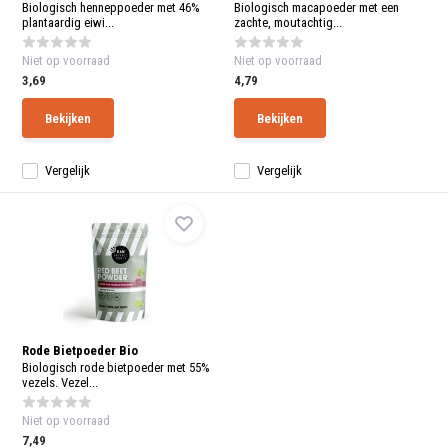
aanr
Biologisch henneppoeder met 46%
Biologisch macapoeder met een
werk
plantaardig eiwi...
zachte, moutachtig...
kunt
u
Niet op voorraad
Niet op voorraad
touc
3,69
4,79
en
swip
gebr
Bekijken
Bekijken
Vergelijk
Vergelijk
Rode Bietpoeder Bio
Biologisch rode bietpoeder met 55%
vezels. Vezel...
Niet op voorraad
7,49