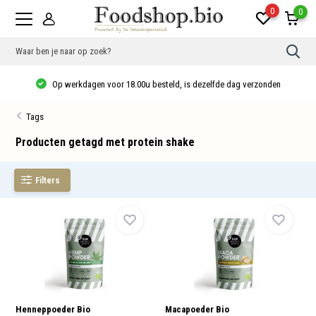
0
0
Gebr
de
pijlt
Op werkdagen voor 18.00u besteld, is dezelfde dag verzonden
op
en
neer
Tags
om
een
besc
Producten getagd met protein shake
resu
te
sele
Filters
Druk
op
Ente
om
naar
het
gese
zoek
te
gaan
Als
u
Henneppoeder Bio
Macapoeder Bio
met