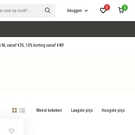
0
0
Inloggen
 NL vanaf €35, 10% korting vanaf €40!
Meest bekeken
Laagste prijs
Hoogste prijs