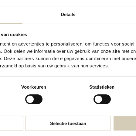
Details
 van cookies
ent en advertenties te personaliseren, om functies voor social
. Ook delen we informatie over uw gebruik van onze site met on
e. Deze partners kunnen deze gegevens combineren met andere i
Contactgegevens
erzameld op basis van uw gebruik van hun services.
Neem contact met ons op
Voorkeuren
Statistieken
webshop@desmaakspecialist.nl
Meld j
biolog
Selectie toestaan
* Lees 