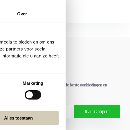
Over
 media te bieden en om ons
ze partners voor social
nformatie die u aan ze heeft
Marketing
e aan voor onze nieuwsbrief en ontvang de beste aanbiedingen en
ische recepten!
Nu inschrijven
Alles toestaan
hier de wettelijke beperkingen