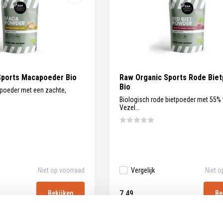
Sports Macapoeder Bio
Raw Organic Sports Rode Bie
Bio
poeder met een zachte,
Biologisch rode bietpoeder met 55% 
Vezel...
Niet op voorraad
Vergelijk
Niet o
7,49
Bekijken
Be