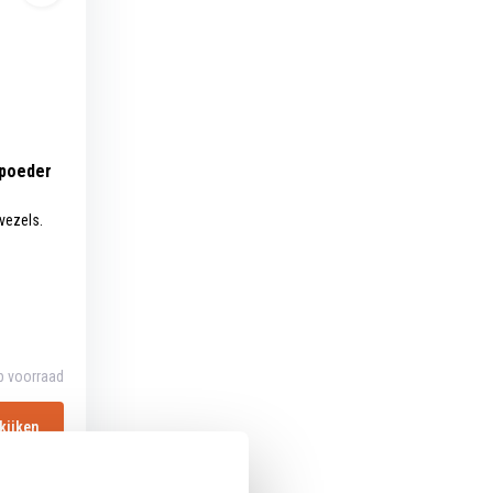
tpoeder
vezels.
p voorraad
kijken