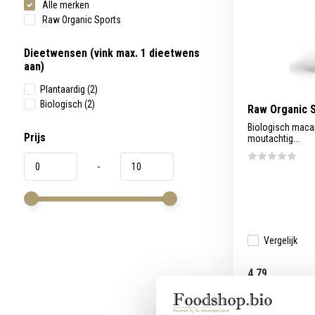
Alle merken
werkt,
kunt
Raw Organic Sports
u
touch-
en
Dieetwensen (vink max. 1 dieetwens
swipetekens
aan)
gebruiken.
Plantaardig
(2)
Biologisch
(2)
Raw Organic 
Biologisch maca
Prijs
moutachtig...
-
Vergelijk
4,79