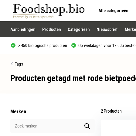
Alle categorieën
Gebruik
de
pijltjes
op
Aanbiedingen
Producten
Categorieën
Nieuwsbrief
Merke
en
neer
om
> 450 biologische producten
Op werkdagen voor 18.00u besteld
een
beschikbaar
resultaat
te
Tags
selecteren.
Druk
Producten getagd met rode bietpoed
op
Enter
om
naar
het
geselecteerde
zoekresultaat
te
Merken
2
Producten
gaan.
Als
u
met
aanraaktoetsen