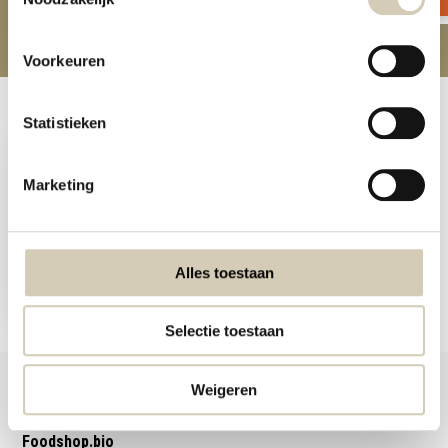
Voorkeuren
Recently viewed
Statistieken
Marketing
Coconut oil odorless
organic
Alles toestaan
4,99
Selectie toestaan
Weigeren
Foodshop.bio