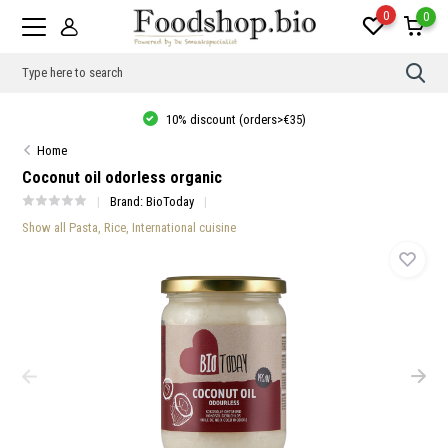
0
0
Use
the
up
10% discount (orders>€35)
and
dow
Home
arro
to
Coconut oil odorless organic
sele
a
Brand:
BioToday
resul
Show all Pasta, Rice, International cuisine
Pres
ente
to
go
to
the
sele
sear
resul
Tou
devi
user
can
use
touc