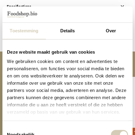
Specifications
Reviews
Toestemming
Details
Over
Share
Deze website maakt gebruik van cookies
We gebruiken cookies om content en advertenties te
Anderen kochten ook
personaliseren, om functies voor social media te bieden
en om ons websiteverkeer te analyseren. Ook delen we
informatie over uw gebruik van onze site met onze
partners voor social media, adverteren en analyse. Deze
partners kunnen deze gegevens combineren met andere
informatie die u aan ze heeft verstrekt of die ze hebben
verzameld op basis van uw gebruik van hun services.
Avocado Oil organic
MCT Oil organic
8,99
8,99
Toestemmingsselectie
Noodzakelijk