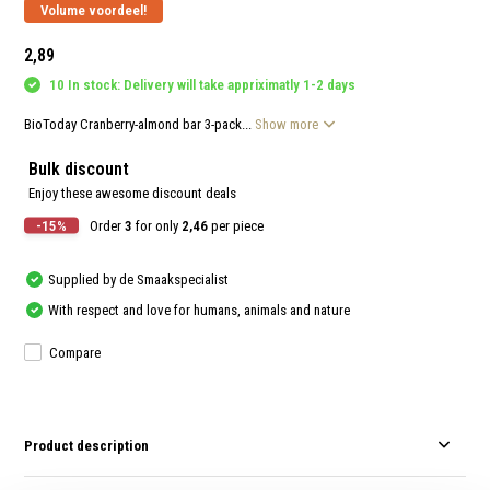
and
Volume voordeel!
swi
gest
2,89
10 In stock: Delivery will take appriximatly 1-2 days
BioToday Cranberry-almond bar 3-pack...
Show more
Bulk discount
Enjoy these awesome discount deals
-15%
Order
3
for only
2,46
per piece
Supplied by de Smaakspecialist
With respect and love for humans, animals and nature
Compare
Product description