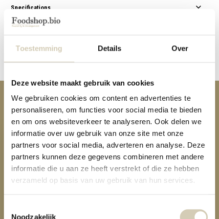
Specifications
Reviews
Toestemming
Details
Over
Share
Deze website maakt gebruik van cookies
We gebruiken cookies om content en advertenties te
Anderen kochten ook
personaliseren, om functies voor social media te bieden
en om ons websiteverkeer te analyseren. Ook delen we
informatie over uw gebruik van onze site met onze
partners voor social media, adverteren en analyse. Deze
partners kunnen deze gegevens combineren met andere
informatie die u aan ze heeft verstrekt of die ze hebben
verzameld op basis van uw gebruik van hun services.
Nut mix bar organic
2,89
Toestemmingsselectie
Noodzakelijk