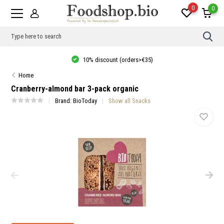
0
0
Use
the
up
10% discount (orders>€35)
and
dow
Home
arro
to
Cranberry-almond bar 3-pack organic
sele
a
Brand:
BioToday
Show all Snacks
resul
Pres
ente
to
go
to
the
sele
sear
resul
Tou
devi
user
can
use
touc