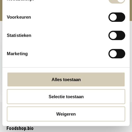
Voorkeuren
Recently viewed
Statistieken
Marketing
Cranberry-almond bar 3-
pack organic
Alles toestaan
2,89
Selectie toestaan
Weigeren
Foodshop.bio