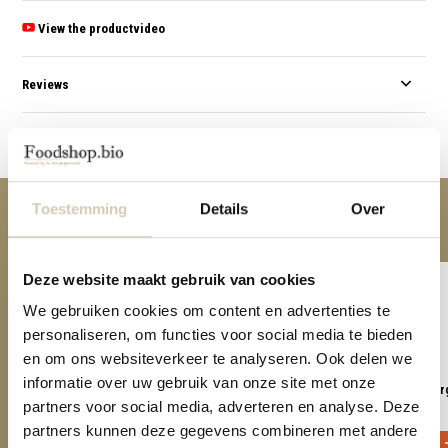
View the productvideo
Reviews
Share
Toestemming
Details
Over
Anderen kochten ook
Deze website maakt gebruik van cookies
We gebruiken cookies om content en advertenties te
personaliseren, om functies voor social media te bieden
en om ons websiteverkeer te analyseren. Ook delen we
informatie over uw gebruik van onze site met onze
Super muesli cookies organic
Spelt speculoos cookies or
partners voor social media, adverteren en analyse. Deze
3,69
3,99
partners kunnen deze gegevens combineren met andere