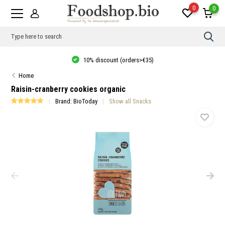
0
0
Use
the
up
10% discount (orders>€35)
and
dow
Home
arro
to
Raisin-cranberry cookies organic
sele
a
Brand:
BioToday
Show all Snacks
resul
Pres
ente
to
go
to
the
sele
sear
resul
Tou
devi
user
can
use
touc