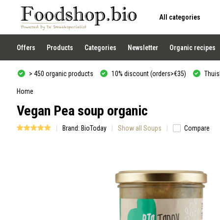
All categories
Use
the
up
and
Offers
Products
Categories
Newsletter
Organic recipes
down
arrows
to
> 450 organic products
10% discount (orders>€35)
Thuisb
select
a
result.
Home
Press
Vegan Pea soup organic
enter
to
go
Brand:
BioToday
Show all Soups
Compare
to
the
selected
search
result.
Touch
device
users
can
use
touch
and