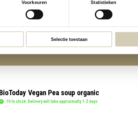
Voorkeuren
Statistieken
Red pepper soup organic
Pea soup organic
4,49
3,69
Selectie toestaan
BioToday Vegan Pea soup organic
10 In stock: Delivery will take appriximatly 1-2 days