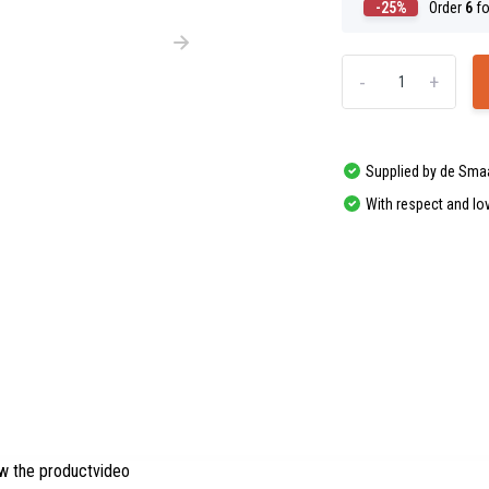
-25%
Order
6
fo
-
+
Supplied by de Sma
With respect and lo
w the productvideo