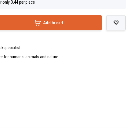
r only
3,44
per piece
Add to cart
akspecialist
ve for humans, animals and nature