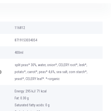
116812
8719153034054
400ml
split peas* 30%, water, onion*, CELERY root*, leek*,
)
potato*, carrot*, peas* 4,6%, sea salt, corn starch*,
yeast*, CELERY leaf*. *=organic
Energy: 295 kJ/ 71 kcal
Fat: 0.30 g
Saturated fatty acids: 0 g