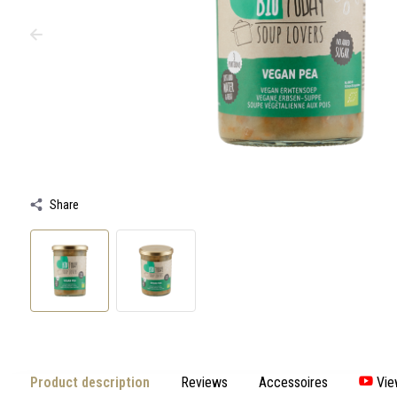
swipe
gestures.
Share
Product description
Reviews
Accessoires
Vie