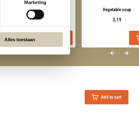
Marketing
Kimchi organic
Vegetable soup
5,69
3,19
Alles toestaan
Add to cart