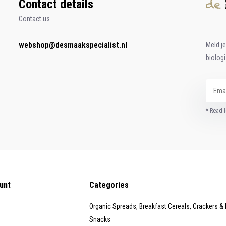
Contact details
Contact us
webshop@desmaakspecialist.nl
Meld j
biolog
* Read l
unt
Categories
Organic Spreads, Breakfast Cereals, Crackers &
Snacks