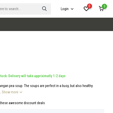
0
0
Login
tock: Delivery will take appriximatly 1-2 days
egan pea soup. The soups are perfect in a busy, but also healthy
..
Show more
 these awesome discount deals