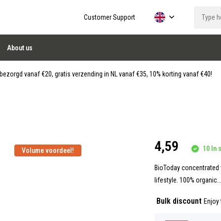
Customer Support
About us
ezorgd vanaf €20, gratis verzending in NL vanaf €35, 10% korting vanaf €40!
4,59
10 In s
Volume voordeel!
BioToday concentrated v
lifestyle. 100% organic..
Bulk discount
Enjoy