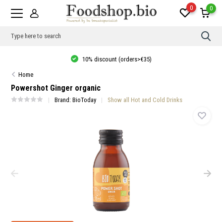
0
0
Use
the
up
10% discount (orders>€35)
and
dow
Home
arro
to
Powershot Ginger organic
sele
a
Brand:
BioToday
Show all Hot and Cold Drinks
resul
Pres
ente
to
go
to
the
sele
sear
resul
Tou
devi
user
can
use
touc