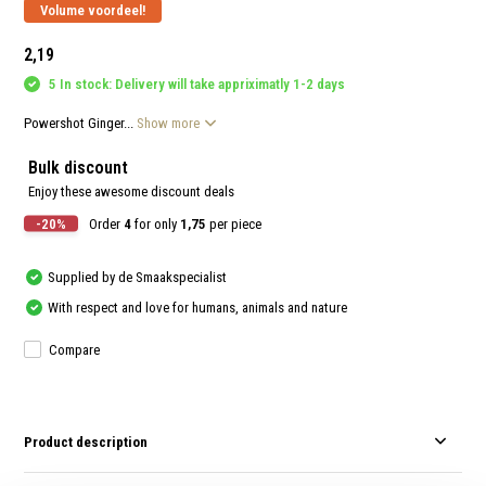
and
Volume voordeel!
swi
gest
2,19
5 In stock: Delivery will take appriximatly 1-2 days
Powershot Ginger...
Show more
Bulk discount
Enjoy these awesome discount deals
-20%
Order
4
for only
1,75
per piece
Supplied by de Smaakspecialist
With respect and love for humans, animals and nature
Compare
Product description