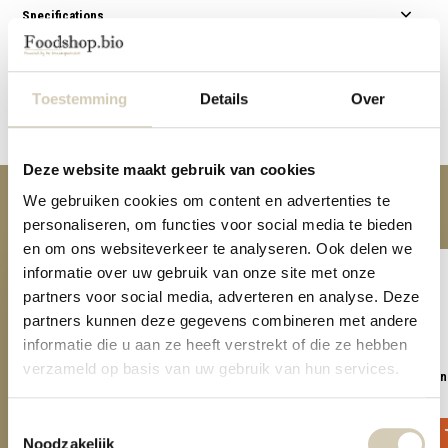
Specifications
Reviews
Toestemming
Details
Over
Share
Deze website maakt gebruik van cookies
We gebruiken cookies om content en advertenties te
Anderen kochten ook
personaliseren, om functies voor social media te bieden
en om ons websiteverkeer te analyseren. Ook delen we
informatie over uw gebruik van onze site met onze
partners voor social media, adverteren en analyse. Deze
partners kunnen deze gegevens combineren met andere
informatie die u aan ze heeft verstrekt of die ze hebben
verzameld op basis van uw gebruik van hun services.
Tomato juice organic
Appel-Mangojuice organ
3,19
4,19
Toestemmingsselectie
Noodzakelijk