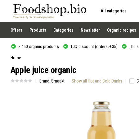
All categories
Use
the
up
and
Offers
Products
Categories
Newsletter
Organic recipes
down
arrows
to
> 450 organic products
10% discount (orders>€35)
Thuisb
select
a
result.
Home
Press
Apple juice organic
enter
to
go
Brand:
Smaakt
Show all Hot and Cold Drinks
C
to
the
selected
search
result.
Touch
device
users
can
use
touch
and