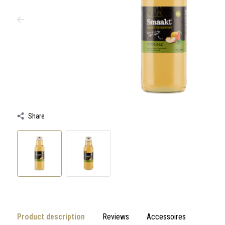
swipe
gestures.
Share
Product description
Reviews
Accessoires