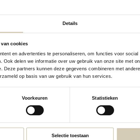
Details
spresso Sicilia - 100% Arabica
Orange juice organic
 van cookies
organic
4,89
ent en advertenties te personaliseren, om functies voor social
12,49
. Ook delen we informatie over uw gebruik van onze site met on
e. Deze partners kunnen deze gegevens combineren met andere i
erzameld op basis van uw gebruik van hun services.
Voorkeuren
Statistieken
Smaakt Apple juice organic
2 In stock: Delivery will take appriximatly 1-2 days
Selectie toestaan