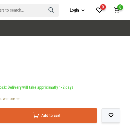
0
0
Login
ock: Delivery will take appriximatly 1-2 days
how more
Add to cart