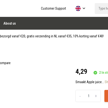
Customer Support
About us
ezorgd vanaf €20, gratis verzending in NL vanaf €35, 10% korting vanaf €40!
ompare
4,29
2 In st
Smaakt Apple juice...
S
-
+