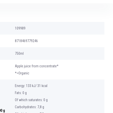
109989
8718469779246
750ml
Apple juice from concentrate*
*=Organic
Energy: 133 kJ/ 31 kcal
Fats: 0 g
Of which saturates: 0 g
Carbohydrates: 7,8 g
00 g