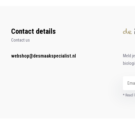
Contact details
Contact us
webshop@desmaakspecialist.nl
Meld j
biolog
* Read l