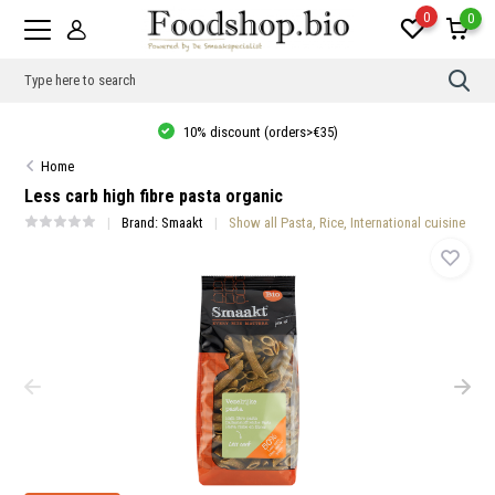
0
0
Use
the
up
10% discount (orders>€35)
and
dow
Home
arro
to
Less carb high fibre pasta organic
sele
a
Brand:
Smaakt
Show all Pasta, Rice, International cuisine
resul
Pres
ente
to
go
to
the
sele
sear
resul
Tou
devi
user
can
use
touc