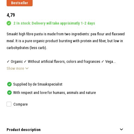
and
Bestseller
swi
gest
4,79
2 In stock: Delivery will take appriximatly 1-2 days
Smaakt high fibre pasta is made from two ingredients: pea flour and flaxseed
meal. It is a pure organic product bursting with protein and fiber, but low in
carbohydrates (less carb).
✓ Organic ✓ Without artificial flavors, colors and fragrances ✓ Vega...
Show more
Supplied by de Smaakspecialist
With respect and love for humans, animals and nature
Compare
Product description