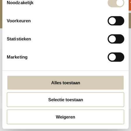
Noodzakelijk
Voorkeuren
Statistieken
Recently viewed
Marketing
Less carb high fibre
Alles toestaan
pasta organic
4,79
Selectie toestaan
Weigeren