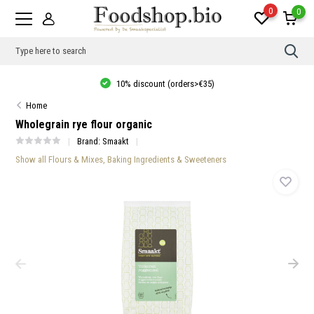
0
0
Use
the
up
Thuisbezorgd vanaf €20, gratis verzending in NL va
€35)
and
vanaf €40!
dow
Home
arro
to
Wholegrain rye flour organic
sele
a
Brand:
Smaakt
resul
Show all Flours & Mixes, Baking Ingredients & Sweeteners
Pres
ente
to
go
to
the
sele
sear
resul
Tou
devi
user
can
use
touc