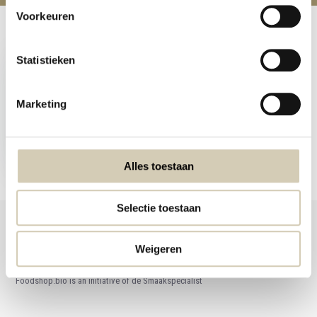
Voorkeuren
Recently viewed
Statistieken
Marketing
Wholegrain rye flour
organic
1,79
Alles toestaan
Selectie toestaan
Weigeren
Foodshop.bio
Foodshop.bio is an initiative of de Smaakspecialist