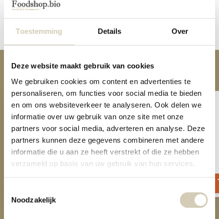
Reviews
Toestemming
Details
Over
Share
Deze website maakt gebruik van cookies
Anderen kochten ook
We gebruiken cookies om content en advertenties te
personaliseren, om functies voor social media te bieden
en om ons websiteverkeer te analyseren. Ook delen we
informatie over uw gebruik van onze site met onze
partners voor social media, adverteren en analyse. Deze
partners kunnen deze gegevens combineren met andere
informatie die u aan ze heeft verstrekt of die ze hebben
Wholegrain Buckwheat Flour organic
Oat Flour organic
verzameld op basis van uw gebruik van hun services.
3,89
2,69
Toestemmingsselectie
Noodzakelijk