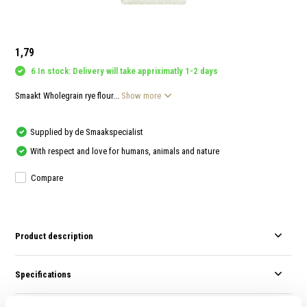
and
swi
gest
1,79
6 In stock: Delivery will take appriximatly 1-2 days
Smaakt Wholegrain rye flour...
Show more
Supplied by de Smaakspecialist
With respect and love for humans, animals and nature
Compare
Product description
Specifications