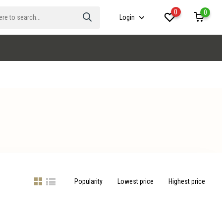
0
0
Login
Popularity
Lowest price
Highest price