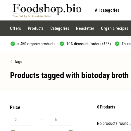
All categories
Use
the
up
and
Offers
Products
Categories
Newsletter
Organic recipes
down
arrows
to
> 450 organic products
10% discount (orders>€35)
Thuisb
select
a
result.
Press
Tags
enter
to
Products tagged with biotoday broth 
go
to
the
selected
search
result.
Touch
device
Price
0
Products
users
can
-
use
No products found...
touch
and