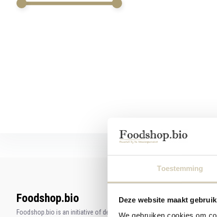
swipe
gestures.
Toestemming
Foodshop.bio
Deze website maakt gebruik
Foodshop.bio is an initiative of de Smaakspecialist
We gebruiken cookies om cont