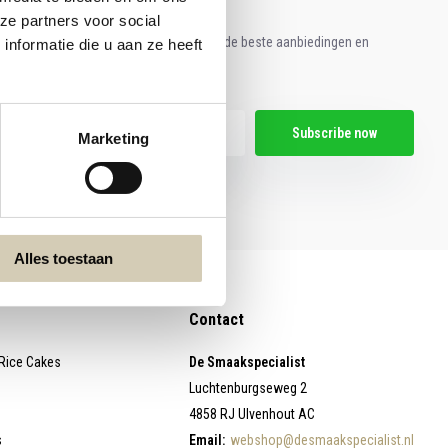
ze partners voor social
e aan voor onze nieuwsbrief en ontvang de beste aanbiedingen en
nformatie die u aan ze heeft
ische recepten!
Subscribe now
Marketing
egal restrictions here
Alles toestaan
Contact
 Rice Cakes
De Smaakspecialist
Luchtenburgseweg 2
4858 RJ Ulvenhout AC
s
Email:
webshop@desmaakspecialist.nl