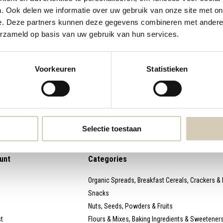
. Ook delen we informatie over uw gebruik van onze site met on
webshop@desmaakspecialist.nl
Meld j
e. Deze partners kunnen deze gegevens combineren met andere i
biolog
erzameld op basis van uw gebruik van hun services.
Voorkeuren
Statistieken
* Read l
Selectie toestaan
unt
Categories
Organic Spreads, Breakfast Cereals, Crackers &
Snacks
Nuts, Seeds, Powders & Fruits
st
Flours & Mixes, Baking Ingredients & Sweetener