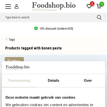
0
0
Use
the
up
10% discount (orders>€35)
and
dow
arro
Tags
to
sele
a
Products tagged with bonen pasta
resul
Pres
ente
Filters
to
go
to
the
No products found...
sele
sear
Toestemming
Details
Over
resul
Tou
devi
user
Deze website maakt gebruik van cookies
can
use
We gebruiken cookies om content en advertenties te
touc