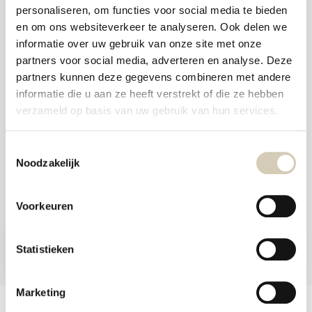
and
personaliseren, om functies voor social media te bieden
swi
Foodshop.bio
gest
en om ons websiteverkeer te analyseren. Ook delen we
Foodshop.bio is an initiative of de Smaakspecialist
informatie over uw gebruik van onze site met onze
partners voor social media, adverteren en analyse. Deze
partners kunnen deze gegevens combineren met andere
webshop@desmaakspecialist.nl
informatie die u aan ze heeft verstrekt of die ze hebben
verzameld op basis van uw gebruik van hun services.
Toestemmingsselectie
Noodzakelijk
Meld je aan voor onze nieuwsbrief en ontvang de beste aanbiedingen en
biologische recepten!
Voorkeuren
Subscribe now
Statistieken
* Read legal restrictions here
Marketing
Customer service