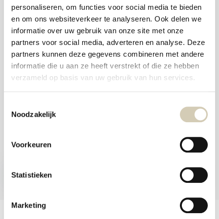
and
personaliseren, om functies voor social media te bieden
swi
Foodshop.bio
gest
en om ons websiteverkeer te analyseren. Ook delen we
Foodshop.bio is an initiative of de Smaakspecialist
informatie over uw gebruik van onze site met onze
partners voor social media, adverteren en analyse. Deze
partners kunnen deze gegevens combineren met andere
webshop@desmaakspecialist.nl
informatie die u aan ze heeft verstrekt of die ze hebben
verzameld op basis van uw gebruik van hun services.
Toestemmingsselectie
Noodzakelijk
Meld je aan voor onze nieuwsbrief en ontvang de beste aanbiedingen en
biologische recepten!
Voorkeuren
Subscribe now
Statistieken
* Read legal restrictions here
Marketing
Customer service