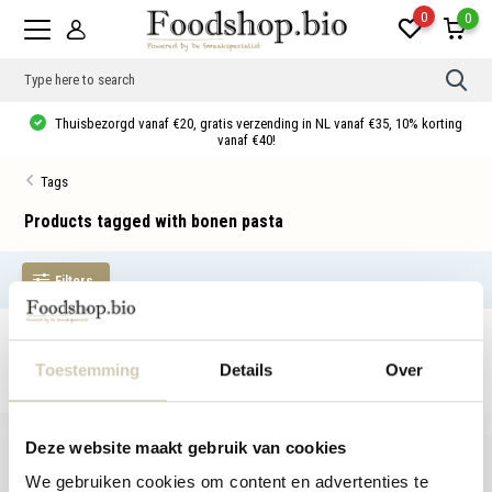
0
0
Use
the
up
Thuisbezorgd vanaf €20, gratis verzending in NL vanaf €35, 10% korting
and
vanaf €40!
dow
arro
Tags
to
sele
a
Products tagged with bonen pasta
resul
Pres
ente
Filters
to
go
to
the
No products found...
sele
sear
Toestemming
Details
Over
resul
Tou
devi
user
Deze website maakt gebruik van cookies
can
use
We gebruiken cookies om content en advertenties te
touc