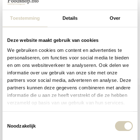
and
Vegetable and organic alternative to
swi
eggs from S...
gest
Toestemming
Details
Over
In stock
1,19
Deze website maakt gebruik van cookies
We gebruiken cookies om content en advertenties te
Compare
personaliseren, om functies voor social media te bieden
en om ons websiteverkeer te analyseren. Ook delen we
informatie over uw gebruik van onze site met onze
partners voor social media, adverteren en analyse. Deze
partners kunnen deze gegevens combineren met andere
informatie die u aan ze heeft verstrekt of die ze hebben
verzameld op basis van uw gebruik van hun services.
Foodshop.bio
Toestemmingsselectie
Foodshop.bio is an initiative of de Smaakspecialist
Noodzakelijk
webshop@desmaakspecialist.nl