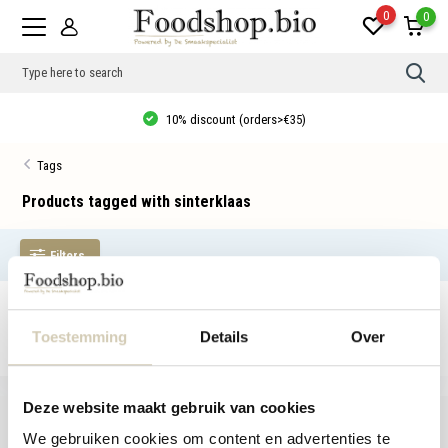
0
0
Use
the
up
10% discount (orders>€35)
and
dow
arro
Tags
to
sele
a
Products tagged with sinterklaas
resul
Pres
ente
Filters
to
go
to
the
No products found...
sele
sear
Toestemming
Details
Over
resul
Tou
devi
user
Deze website maakt gebruik van cookies
can
use
We gebruiken cookies om content en advertenties te
touc