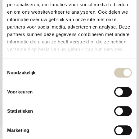
and
personaliseren, om functies voor social media te bieden
swi
Foodshop.bio
gest
en om ons websiteverkeer te analyseren. Ook delen we
Foodshop.bio is an initiative of de Smaakspecialist
informatie over uw gebruik van onze site met onze
partners voor social media, adverteren en analyse. Deze
partners kunnen deze gegevens combineren met andere
webshop@desmaakspecialist.nl
informatie die u aan ze heeft verstrekt of die ze hebben
verzameld op basis van uw gebruik van hun services.
Toestemmingsselectie
Noodzakelijk
Meld je aan voor onze nieuwsbrief en ontvang de beste aanbiedingen en
biologische recepten!
Voorkeuren
Subscribe now
Statistieken
* Read legal restrictions here
Marketing
Customer service