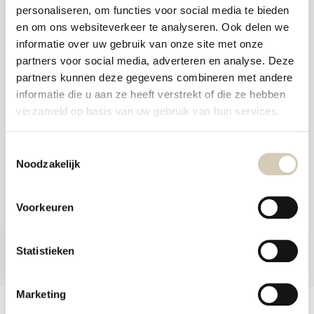
and
personaliseren, om functies voor social media te bieden
swi
Foodshop.bio
gest
en om ons websiteverkeer te analyseren. Ook delen we
Foodshop.bio is an initiative of de Smaakspecialist
informatie over uw gebruik van onze site met onze
partners voor social media, adverteren en analyse. Deze
partners kunnen deze gegevens combineren met andere
webshop@desmaakspecialist.nl
informatie die u aan ze heeft verstrekt of die ze hebben
verzameld op basis van uw gebruik van hun services.
Toestemmingsselectie
Noodzakelijk
Meld je aan voor onze nieuwsbrief en ontvang de beste aanbiedingen en
biologische recepten!
Voorkeuren
Subscribe now
Statistieken
* Read legal restrictions here
Marketing
Customer service