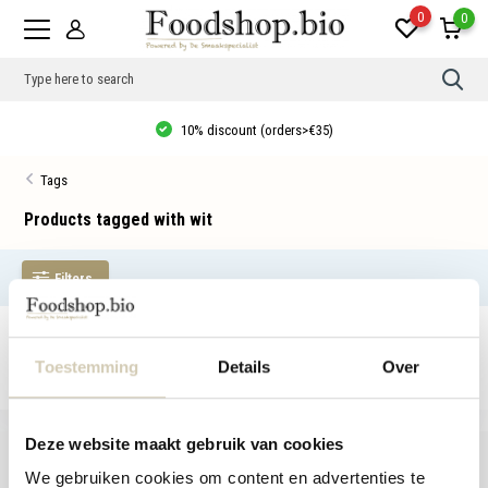
0
0
Use
the
up
10% discount (orders>€35)
and
dow
arro
Tags
to
sele
a
Products tagged with wit
resul
Pres
ente
Filters
to
go
to
the
No products found...
sele
sear
Toestemming
Details
Over
resul
Tou
devi
user
Deze website maakt gebruik van cookies
can
use
We gebruiken cookies om content en advertenties te
touc