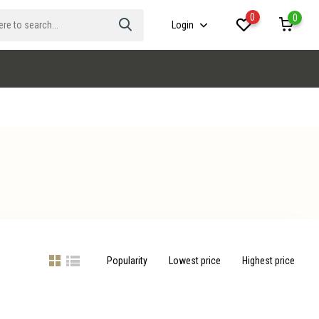
0
0
Login
Popularity
Lowest price
Highest price