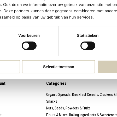
. Ook delen we informatie over uw gebruik van onze site met on
e. Deze partners kunnen deze gegevens combineren met andere i
webshop@desmaakspecialist.nl
Meld j
erzameld op basis van uw gebruik van hun services.
biolog
Voorkeuren
Statistieken
* Read l
Selectie toestaan
unt
Categories
Organic Spreads, Breakfast Cereals, Crackers &
Snacks
Nuts, Seeds, Powders & Fruits
st
Flours & Mixes, Baking Ingredients & Sweetener