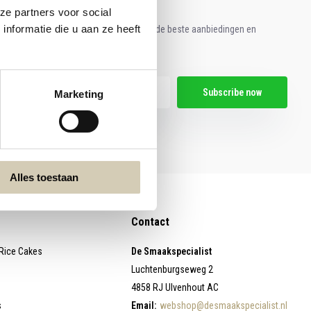
ze partners voor social
nformatie die u aan ze heeft
e aan voor onze nieuwsbrief en ontvang de beste aanbiedingen en
ische recepten!
Subscribe now
Marketing
egal restrictions here
Alles toestaan
Contact
 Rice Cakes
De Smaakspecialist
Luchtenburgseweg 2
4858 RJ Ulvenhout AC
s
Email:
webshop@desmaakspecialist.nl