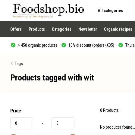
All categories
Use
the
up
and
Offers
Products
Categories
Newsletter
Organic recipes
down
arrows
to
> 450 organic products
10% discount (orders>€35)
Thuisb
select
a
result.
Press
Tags
enter
to
Products tagged with wit
go
to
the
selected
search
result.
Touch
device
Price
0
Products
users
can
-
use
No products found...
touch
and