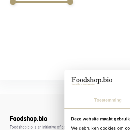
swipe
gestures.
Toestemming
Foodshop.bio
Deze website maakt gebruik
Foodshop.bio is an initiative of de Smaakspecialist
We gebruiken cookies om cont